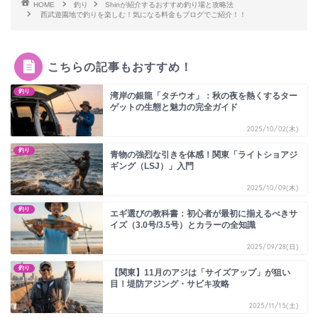
HOME
釣り
Shinが紹介するおすすめ釣り場と攻略法
西武遊園地で釣りを楽しむ！気になる料金もブログでご紹介！！
こちらの記事もおすすめ！
釣り
湾岸の銀龍「タチウオ」：秋の夜を熱くするター
ゲットの生態と魅力の完全ガイド
2025/10/02(木)
釣り
青物の強烈な引きを体感！関東「ライトショアジ
ギング（LSJ）」入門
2025/10/09(木)
釣り
エギ選びの教科書：初心者が最初に揃えるべきサ
イズ（3.0号/3.5号）とカラーの全知識
2025/09/28(日)
釣り
【関東】11月のアジは「サイズアップ」が狙い
目！堤防アジング・サビキ攻略
2025/11/15(土)