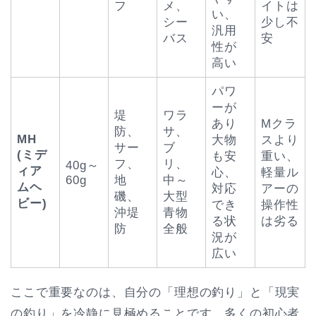
フ
メ、
イトは
い、
シー
少し不
汎用
バス
安
性が
高い
パワ
ーが
堤
ワラ
あり
Mクラ
防、
サ、
MH
大物
スより
サー
ブ
(ミデ
も安
重い、
フ、
リ、
40g～
ィア
心、
軽量ル
60g
地
中～
ムヘ
対応
アーの
磯、
大型
ビー)
でき
操作性
沖堤
青物
る状
は劣る
防
全般
況が
広い
ここで重要なのは、自分の「理想の釣り」と「現実
の釣り」を冷静に見極めることです。多くの初心者