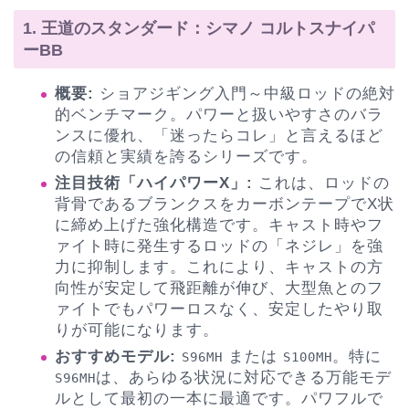
1. 王道のスタンダード：シマノ コルトスナイパ
ーBB
概要:
ショアジギング入門～中級ロッドの絶対
的ベンチマーク。パワーと扱いやすさのバラ
ンスに優れ、「迷ったらコレ」と言えるほど
の信頼と実績を誇るシリーズです。
注目技術「ハイパワーX」:
これは、ロッドの
背骨であるブランクスをカーボンテープでX状
に締め上げた強化構造です。キャスト時やフ
ァイト時に発生するロッドの「ネジレ」を強
力に抑制します。これにより、キャストの方
向性が安定して飛距離が伸び、大型魚とのフ
ァイトでもパワーロスなく、安定したやり取
りが可能になります。
おすすめモデル:
または
。特に
S96MH
S100MH
は、あらゆる状況に対応できる万能モデ
S96MH
ルとして最初の一本に最適です。パワフルで