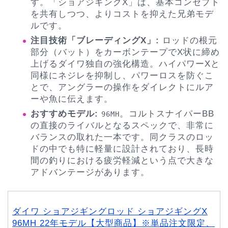
す。「ショアジギングX」は、基本コンセプト
を共有しつつ、よりコストを抑えた兄弟モデ
ルです。
注目技術「ブレーディングX」:
ロッドの根元
部分（バット）をカーボンテープでX状に締め
上げるダイワ独自の強化構造。ハイパワーXと
同様にネジレを抑制し、パワーロスを防ぐこ
とで、アングラーの操作をダイレクトにルア
ーや魚に伝えます。
おすすめモデル:
。コルトスナイパーBB
96MH
の直接のライバルとなるスペックで、非常に
バランスの取れた一本です。同クラスのロッ
ドの中でも特に軽量に設計されており、長時
間の釣りにおける疲労軽減という点で大きな
アドバンテージがあります。
ダイワ ショアジギングロッド ショアジギングX
96MH 22年モデル【大型商品】※単品注文限定、