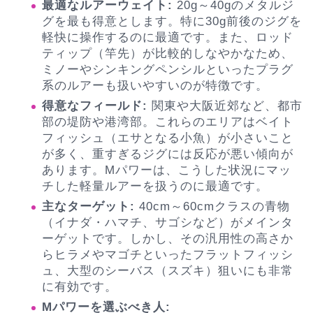
最適なルアーウェイト:
20g～40gのメタルジ
グを最も得意とします。特に30g前後のジグを
軽快に操作するのに最適です。また、ロッド
ティップ（竿先）が比較的しなやかなため、
ミノーやシンキングペンシルといったプラグ
系のルアーも扱いやすいのが特徴です。
得意なフィールド:
関東や大阪近郊など、都市
部の堤防や港湾部。これらのエリアはベイト
フィッシュ（エサとなる小魚）が小さいこと
が多く、重すぎるジグには反応が悪い傾向が
あります。Mパワーは、こうした状況にマッ
チした軽量ルアーを扱うのに最適です。
主なターゲット:
40cm～60cmクラスの青物
（イナダ・ハマチ、サゴシなど）がメインタ
ーゲットです。しかし、その汎用性の高さか
らヒラメやマゴチといったフラットフィッシ
ュ、大型のシーバス（スズキ）狙いにも非常
に有効です。
Mパワーを選ぶべき人: