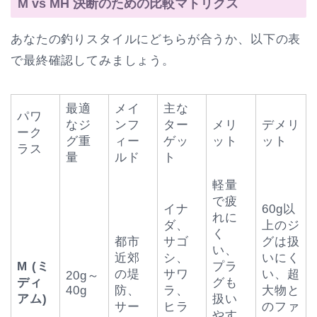
M vs MH 決断のための比較マトリクス
あなたの釣りスタイルにどちらが合うか、以下の表
で最終確認してみましょう。
最適
メイ
主な
パワ
なジ
ンフ
ター
メリ
デメリ
ーク
グ重
ィー
ゲッ
ット
ット
ラス
量
ルド
ト
軽量
で疲
イナ
60g以
れに
ダ、
上のジ
く
都市
サゴ
グは扱
い、
近郊
シ、
いにく
M (ミ
プラ
の堤
サワ
い、超
20g～
ディ
グも
40g
防、
ラ、
大物と
アム)
扱い
サー
ヒラ
のファ
やす