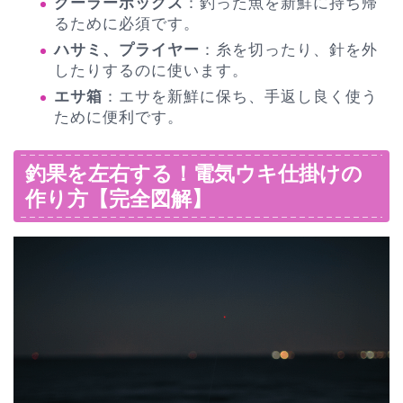
クーラーボックス
：釣った魚を新鮮に持ち帰
るために必須です。
ハサミ、プライヤー
：糸を切ったり、針を外
したりするのに使います。
エサ箱
：エサを新鮮に保ち、手返し良く使う
ために便利です。
釣果を左右する！電気ウキ仕掛けの
作り方【完全図解】