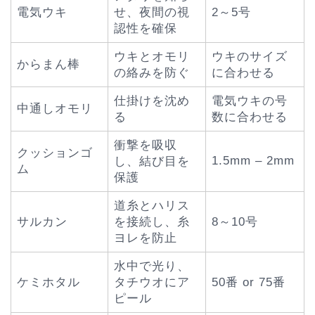
電気ウキ
せ、夜間の視
2～5号
認性を確保
ウキとオモリ
ウキのサイズ
からまん棒
の絡みを防ぐ
に合わせる
仕掛けを沈め
電気ウキの号
中通しオモリ
る
数に合わせる
衝撃を吸収
クッションゴ
1.5mm – 2mm
し、結び目を
ム
保護
道糸とハリス
サルカン
を接続し、糸
8～10号
ヨレを防止
水中で光り、
ケミホタル
タチウオにア
50番 or 75番
ピール