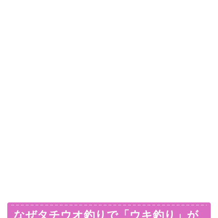
なぜタチウオ釣りで「ウキ釣り」が