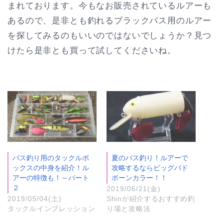
まれております。今もなお販売されているルアーも
あるので、是非とも釣れるブラックバス用のルアー
を探してみるのもいいのではないでしょうか？見つ
けたら是非とも買って試してくださいね。
バス釣り用のタックルボ
夏のバス釣り！ルアーで
ックスの中身を紹介！ル
攻略するならビッグバド
アーの特徴も！～パート
ボーンカラー！！
２
2019/06/21(金)
2019/05/04(土)
Shinが紹介するおすすめ釣
タックルインプレッション
り場と攻略法