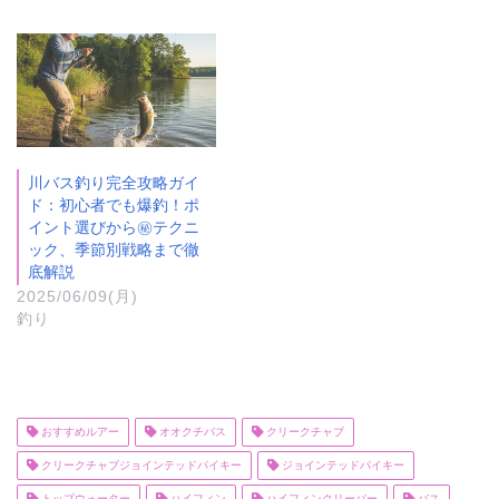
川バス釣り完全攻略ガイ
ド：初心者でも爆釣！ポ
イント選びから㊙テクニ
ック、季節別戦略まで徹
底解説
2025/06/09(月)
釣り
おすすめルアー
オオクチバス
クリークチャブ
クリークチャブジョインテッドパイキー
ジョインテッドパイキー
トップウォーター
ハイフィン
ハイフィンクリーパー
バス