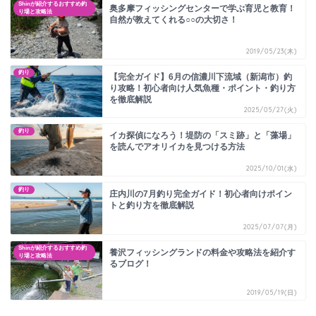
Shinが紹介するおすすめ釣
奥多摩フィッシングセンターで学ぶ育児と教育！
り場と攻略法
自然が教えてくれる○○の大切さ！
2019/05/23(木)
釣り
【完全ガイド】6月の信濃川下流域（新潟市）釣
り攻略！初心者向け人気魚種・ポイント・釣り方
を徹底解説
2025/05/27(火)
釣り
イカ探偵になろう！堤防の「スミ跡」と「藻場」
を読んでアオリイカを見つける方法
2025/10/01(水)
釣り
庄内川の7月釣り完全ガイド！初心者向けポイン
トと釣り方を徹底解説
2025/07/07(月)
Shinが紹介するおすすめ釣
養沢フィッシングランドの料金や攻略法を紹介す
り場と攻略法
るブログ！
2019/05/19(日)