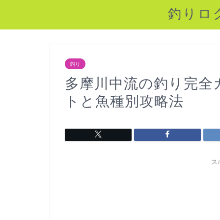
釣りロ
釣り
多摩川中流の釣り完全
トと魚種別攻略法
ス