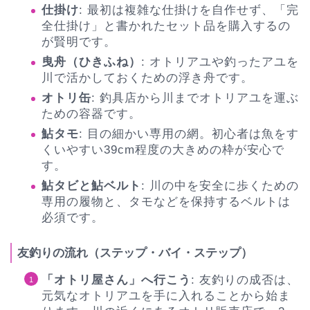
仕掛け
: 最初は複雑な仕掛けを自作せず、「完
全仕掛け」と書かれたセット品を購入するの
が賢明です。
曳舟（ひきふね）
: オトリアユや釣ったアユを
川で活かしておくための浮き舟です。
オトリ缶
: 釣具店から川までオトリアユを運ぶ
ための容器です。
鮎タモ
: 目の細かい専用の網。初心者は魚をす
くいやすい39cm程度の大きめの枠が安心で
す。
鮎タビと鮎ベルト
: 川の中を安全に歩くための
専用の履物と、タモなどを保持するベルトは
必須です。
友釣りの流れ（ステップ・バイ・ステップ）
「オトリ屋さん」へ行こう
: 友釣りの成否は、
元気なオトリアユを手に入れることから始ま