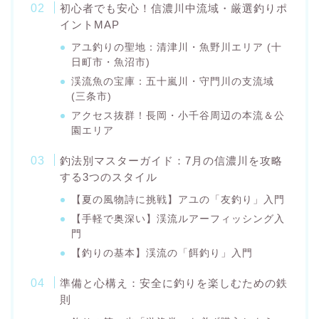
初心者でも安心！信濃川中流域・厳選釣りポ
イントMAP
アユ釣りの聖地：清津川・魚野川エリア (十
日町市・魚沼市)
渓流魚の宝庫：五十嵐川・守門川の支流域
(三条市)
アクセス抜群！長岡・小千谷周辺の本流＆公
園エリア
釣法別マスターガイド：7月の信濃川を攻略
する3つのスタイル
【夏の風物詩に挑戦】アユの「友釣り」入門
【手軽で奥深い】渓流ルアーフィッシング入
門
【釣りの基本】渓流の「餌釣り」入門
準備と心構え：安全に釣りを楽しむための鉄
則