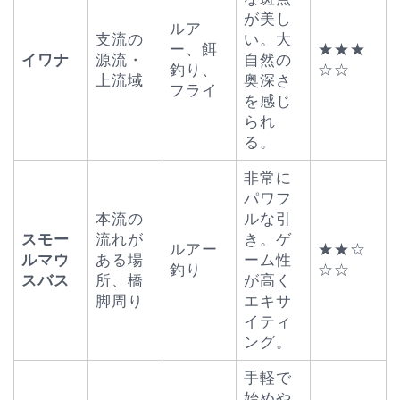
が美し
ルア
支流の
い。大
ー、餌
★★★
イワナ
源流・
自然の
釣り、
☆☆
上流域
奥深さ
フライ
を感じ
られ
る。
非常に
パワフ
本流の
ルな引
スモー
流れが
き。ゲ
ルアー
★★☆
ルマウ
ある場
ーム性
釣り
☆☆
スバス
所、橋
が高く
脚周り
エキサ
イティ
ング。
手軽で
始めや