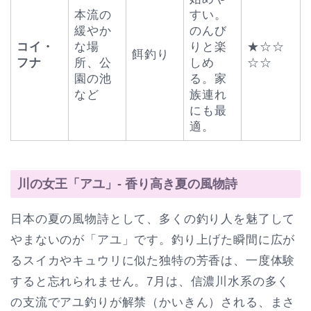
本流の
すい。
緩やか
のんび
コイ・
な場
りと楽
★☆☆
餌釣り
フナ
所、公
しめ
☆☆
園の池
る。家
など
族連れ
にも最
適。
川の女王「アユ」- 香り高き夏の風物詩
日本の夏の風物詩として、多くの釣り人を魅了して
やまないのが「アユ」です。釣り上げた瞬間に広が
るスイカやキュウリに似た独特の芳香は、一度体験
すると忘れられません。7月は、信濃川水系の多く
の支流でアユ釣りが解禁（かいきん）される、まさ