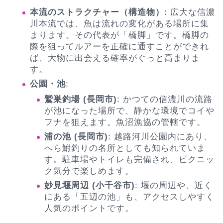
本流のストラクチャー（構造物）
: 広大な信濃
川本流では、魚は流れの変化がある場所に集
まります。その代表が「橋脚」です。橋脚の
際を狙ってルアーを正確に通すことができれ
ば、大物に出会える確率がぐっと高まりま
す。
公園・池
:
鷲巣釣場 (長岡市)
: かつての信濃川の流路
が池になった場所で、静かな環境でコイや
フナを狙えます。魚沼漁協の管轄です。
浦の池 (長岡市)
: 越路河川公園内にあり、
へら鮒釣りの名所としても知られていま
す。駐車場やトイレも完備され、ピクニッ
ク気分で楽しめます。
妙見堰周辺 (小千谷市)
: 堰の周辺や、近く
にある「五辺の池」も、アクセスしやすく
人気のポイントです。