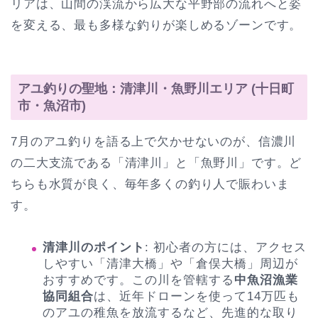
リアは、山間の渓流から広大な平野部の流れへと姿
を変える、最も多様な釣りが楽しめるゾーンです。
アユ釣りの聖地：清津川・魚野川エリア (十日町
市・魚沼市)
7月のアユ釣りを語る上で欠かせないのが、信濃川
の二大支流である「清津川」と「魚野川」です。ど
ちらも水質が良く、毎年多くの釣り人で賑わいま
す。
清津川のポイント
: 初心者の方には、アクセス
しやすい「清津大橋」や「倉俣大橋」周辺が
おすすめです。この川を管轄する
中魚沼漁業
協同組合
は、近年ドローンを使って14万匹も
のアユの稚魚を放流するなど、先進的な取り