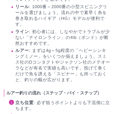
リール
: 1000番～2000番の小型スピニングリ
ールを選びましょう。流れの中で素早く糸を
巻き取れるハイギア（HG）モデルが便利で
す。
ライン
: 初心者には、しなやかでトラブルが少
ない「ナイロンライン」の4lb（ポンド）が断
然おすすめです。
ルアー
: まずは4g～5g程度の「ヘビーシンキ
ングミノー」をいくつか揃えましょう。スミ
ス社のDコンタクトやジャクソン社のメテオー
ラなどが有名で実績も高いです。投げて巻く
だけで魚を誘える「スピナー」も持っておく
と、釣りの幅が広がります。
ルアー釣りの流れ（ステップ・バイ・ステップ）
立ち位置
: 必ず狙うポイントよりも下流側に立
ちます。