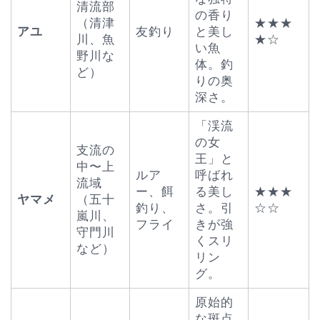
清流部
の香り
（清津
★★★
アユ
友釣り
と美し
川、魚
★☆
い魚
野川な
体。釣
ど）
りの奥
深さ。
「渓流
の女
支流の
王」と
中〜上
ルア
呼ばれ
流域
ー、餌
る美し
★★★
ヤマメ
（五十
釣り、
さ。引
☆☆
嵐川、
フライ
きが強
守門川
くスリ
など）
リン
グ。
原始的
な斑点