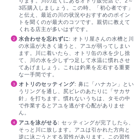
ります。川の近くにあるオトリ販売店で、2～
3匹購入しましょう。この時、「初心者です」
と伝え、最近の川の状況やおすすめのポイン
トを聞くのが最大のコツです。親切に教えて
くれる店主が多いはずです。
水合わせを忘れずに
: オトリ屋さんの水槽と川
の水温が大きく違うと、アユが弱ってしまい
ます。川に着いたら、オトリ缶の水を少し捨
て、川の水を少しずつ足して水温に慣れさせ
てあげましょう。これは釣果を左右する重要
な一手間です。
オトリのセッティング
: 鼻に「ハナカン」とい
うリングを通し、尻ビレのあたりに「サカサ
針」を打ちます。慣れないうちは、タモの中
で作業するとアユを逃がす心配がありませ
ん。
アユを泳がせる
: セッティングが完了したら、
そっと川に放します。アユは引かれた方向と
逆に泳ごうとする習性があります。この習性