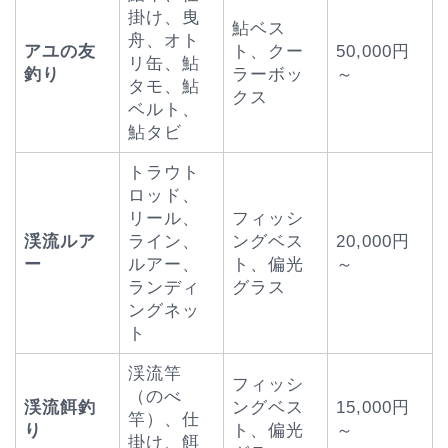
掛け、曳
鮎ベス
舟、オト
アユの友
ト、クー
50,000円
リ缶、鮎
釣り
ラーボッ
～
タモ、鮎
クス
ベルト、
鮎タビ
トラウト
ロッド、
リール、
フィッシ
渓流ルア
ライン、
ングベス
20,000円
ー
ルアー、
ト、偏光
～
ランディ
グラス
ングネッ
ト
渓流竿
フィッシ
（のべ
渓流餌釣
ングベス
15,000円
竿）、仕
り
ト、偏光
～
掛け、餌