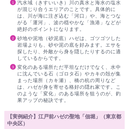
汽水域（きすいいき）川の真水と海水の塩水
が混じり合うエリアのことです。具体的に
は、川が海に注ぎ込む「河口」や、海とつな
がる「運河」、波の穏やかな「漁港」などが
絶好のポイントになります。
砂地や泥地（砂泥底）ハゼは、ゴツゴツした
岩場よりも、砂や泥の底を好みます。エサを
探したり、外敵から身を隠したりするのに適
しているからです。
変化のある場所ただ平坦なだけでなく、水中
に沈んでいる石（ゴロタ石）やカキの殻が集
まった場所（カキ瀬）、橋の杭の周りなど
は、ハゼが身を寄せる格好の隠れ家です。こ
のような「変化」のある場所を狙うのが、釣
果アップの秘訣です。
【実例紹介】江戸前ハゼの聖地「佃堀」（東京都
中央区）