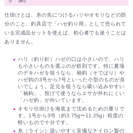
仕掛けとは、糸の先につけるハリやオモリなどの部
分のこと。釣具店で「ハゼ釣り用」として売られて
いる完成品セットを使えば、初心者でも迷うことは
ありません。
ハリ（釣り針）ハゼの口は小さいので、ハリ
も小さいものを選ぶのが鉄則です。特に夏場
のデキハゼを狙うなら、袖鈎（そでばり）や
ハゼ鈎の3号から7号といった小型のものが良
いでしょう。足元を狙うなら吸い込みやすい
「袖鈎」、投げて使うならエサが外れにくい
「ハゼ鈎」が向いています。
オモリ仕掛けを海底まで沈めるための重りで
す。1号から3号（約3.75g〜11.25g）程度の
軽いもので十分です。
糸（ライン）扱いやすく安価なナイロン製の