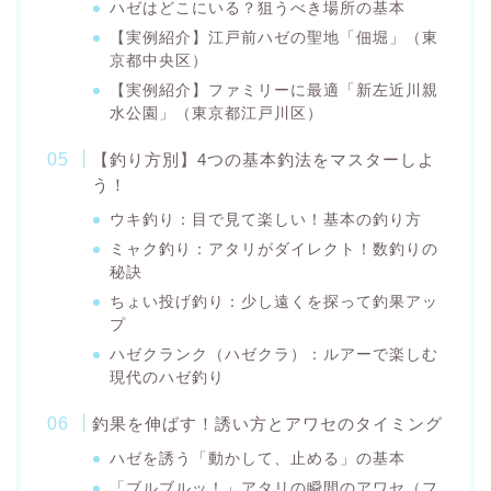
ハゼはどこにいる？狙うべき場所の基本
【実例紹介】江戸前ハゼの聖地「佃堀」（東
京都中央区）
【実例紹介】ファミリーに最適「新左近川親
水公園」（東京都江戸川区）
【釣り方別】4つの基本釣法をマスターしよ
う！
ウキ釣り：目で見て楽しい！基本の釣り方
ミャク釣り：アタリがダイレクト！数釣りの
秘訣
ちょい投げ釣り：少し遠くを探って釣果アッ
プ
ハゼクランク（ハゼクラ）：ルアーで楽しむ
現代のハゼ釣り
釣果を伸ばす！誘い方とアワセのタイミング
ハゼを誘う「動かして、止める」の基本
「ブルブルッ！」アタリの瞬間のアワセ（フ