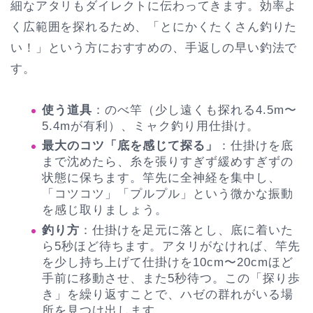
細なアタリもダイレクトに伝わってきます。効率よ
く広範囲を探れるため、「とにかくたくさん釣りた
い！」という方におすすめの、手返しの早い釣法で
す。
使う道具
：のべ竿（少し遠くも探れる4.5m〜
5.4mが有利）、ミャク釣り用仕掛け。
最大のコツ「底を感じて探る」
：仕掛けを底
まで沈めたら、糸を張りすぎず緩めすぎずの
状態に保ちます。竿先に全神経を集中し、
「コツコツ」「プルプル」という微かな振動
を感じ取りましょう。
釣り方
：仕掛けを足元に落とし、底に着いた
ら5秒ほど待ちます。アタリがなければ、竿先
を少し持ち上げて仕掛けを10cm〜20cmほど
手前に移動させ、また5秒待つ。この「探り歩
き」を繰り返すことで、ハゼの群れがいる場
所を見つけ出します。