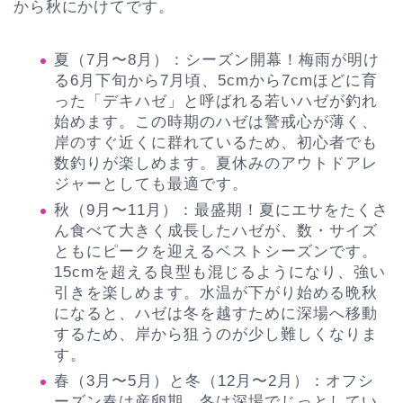
から秋にかけてです。
夏（7月〜8月）：シーズン開幕！梅雨が明け
る6月下旬から7月頃、5cmから7cmほどに育
った「デキハゼ」と呼ばれる若いハゼが釣れ
始めます。この時期のハゼは警戒心が薄く、
岸のすぐ近くに群れているため、初心者でも
数釣りが楽しめます。夏休みのアウトドアレ
ジャーとしても最適です。
秋（9月〜11月）：最盛期！夏にエサをたくさ
ん食べて大きく成長したハゼが、数・サイズ
ともにピークを迎えるベストシーズンです。
15cmを超える良型も混じるようになり、強い
引きを楽しめます。水温が下がり始める晩秋
になると、ハゼは冬を越すために深場へ移動
するため、岸から狙うのが少し難しくなりま
す。
春（3月〜5月）と冬（12月〜2月）：オフシ
ーズン春は産卵期、冬は深場でじっとしてい