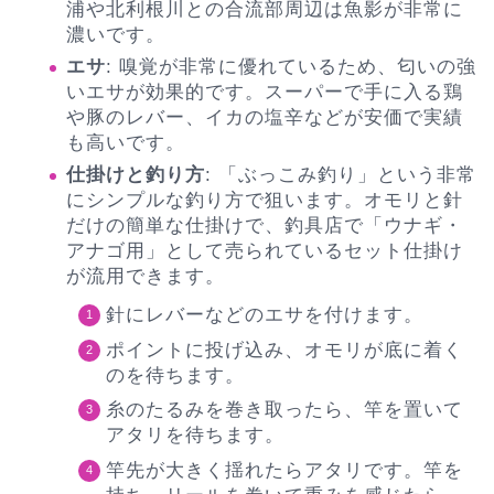
浦や北利根川との合流部周辺は魚影が非常に
濃いです。
エサ
: 嗅覚が非常に優れているため、匂いの強
いエサが効果的です。スーパーで手に入る鶏
や豚のレバー、イカの塩辛などが安価で実績
も高いです。
仕掛けと釣り方
: 「ぶっこみ釣り」という非常
にシンプルな釣り方で狙います。オモリと針
だけの簡単な仕掛けで、釣具店で「ウナギ・
アナゴ用」として売られているセット仕掛け
が流用できます。
針にレバーなどのエサを付けます。
ポイントに投げ込み、オモリが底に着く
のを待ちます。
糸のたるみを巻き取ったら、竿を置いて
アタリを待ちます。
竿先が大きく揺れたらアタリです。竿を