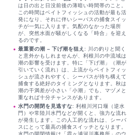
は日の出と日没前後の薄暗い時間帯のこと。
この時間はベイトフィッシュの活動が最も活
発になり、それに伴いシーバスの捕食スイッ
チが一気に入ります。気配のなかった場所
が、突然水面が騒がしくなる「時合」を迎え
るのです。
最重要の潮 – 下げ潮を狙え
: 川の釣りと聞く
と意外かもしれませんが、利根川の中流域は
潮の影響を受けます。特に「下げ潮」（潮が
引いていく流れ）は、上流からベイトフィッ
シュが流されやすく、シーバスが待ち構えて
捕食する絶好のタイミングとなります。秋は
潮の干満差が小さい「小潮」でも、マヅメと
重なれば十分チャンスがあります。
水門の開閉を見逃すな
: 利根川河口堰（逆水
門）や常陸川水門などが開くと、強力な流れ
が発生します。この人工的な流れは、シーバ
スにとって最高の捕食スイッチとなります。
水門の開閉情報は「霞ヶ浦河川事務所」のウ