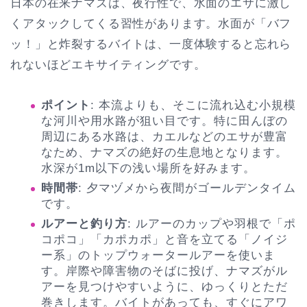
日本の在来ナマズは、夜行性で、水面のエサに激し
くアタックしてくる習性があります。水面が「バフ
ッ！」と炸裂するバイトは、一度体験すると忘れら
れないほどエキサイティングです。
ポイント
: 本流よりも、そこに流れ込む小規模
な河川や用水路が狙い目です。特に田んぼの
周辺にある水路は、カエルなどのエサが豊富
なため、ナマズの絶好の生息地となります。
水深が1m以下の浅い場所を好みます。
時間帯
: 夕マヅメから夜間がゴールデンタイム
です。
ルアーと釣り方
: ルアーのカップや羽根で「ポ
コポコ」「カポカポ」と音を立てる「ノイジ
ー系」のトップウォータールアーを使いま
す。岸際や障害物のそばに投げ、ナマズがル
アーを見つけやすいように、ゆっくりとただ
巻きします。バイトがあっても、すぐにアワ