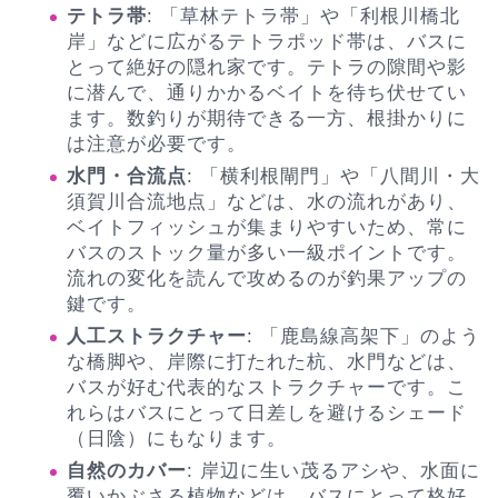
テトラ帯
: 「草林テトラ帯」や「利根川橋北
岸」などに広がるテトラポッド帯は、バスに
とって絶好の隠れ家です。テトラの隙間や影
に潜んで、通りかかるベイトを待ち伏せてい
ます。数釣りが期待できる一方、根掛かりに
は注意が必要です。
水門・合流点
: 「横利根閘門」や「八間川・大
須賀川合流地点」などは、水の流れがあり、
ベイトフィッシュが集まりやすいため、常に
バスのストック量が多い一級ポイントです。
流れの変化を読んで攻めるのが釣果アップの
鍵です。
人工ストラクチャー
: 「鹿島線高架下」のよう
な橋脚や、岸際に打たれた杭、水門などは、
バスが好む代表的なストラクチャーです。こ
れらはバスにとって日差しを避けるシェード
（日陰）にもなります。
自然のカバー
: 岸辺に生い茂るアシや、水面に
覆いかぶさる植物などは、バスにとって格好