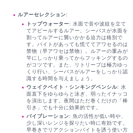
ルアーセレクション
:
トップウォーター
: 水面で音や波紋を立て
てアピールするルアー。シーバスが水面を
割ってルアーに襲いかかる迫力は格別で
す。バイトがあっても慌ててアワセるのは
禁物（早アワセは禁物）。ルアーの重みが
竿にしっかり乗ってからフッキングするの
がコツです。また、リトリーブは極力ゆっ
くり行い、シーバスがルアーをしっかり認
識する時間を与えましょう。
ウェイクベイト・シンキングペンシル
: 水
面直下をゆらゆらと泳ぎ、弱ったイナッコ
を演出します。夜間はただ巻くだけの「棒
引き」でも十分に効果的です。
バイブレーション
: 魚の活性が低い時や、
少し深いレンジを探りたい時に有効です。
早巻きでリアクションバイトを誘う使い方