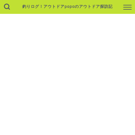
釣りログ！アウトドアpapaのアウトドア探訪記