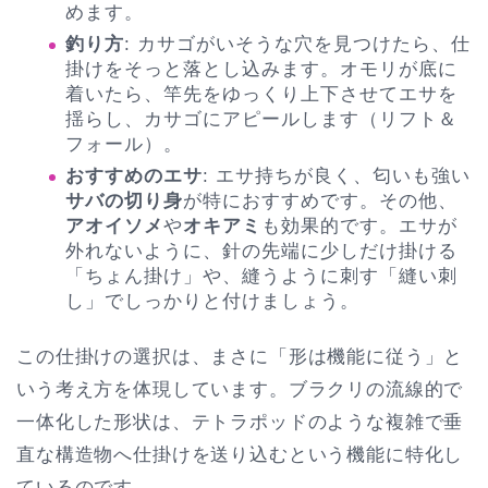
めます。
釣り方
: カサゴがいそうな穴を見つけたら、仕
掛けをそっと落とし込みます。オモリが底に
着いたら、竿先をゆっくり上下させてエサを
揺らし、カサゴにアピールします（リフト＆
フォール）。
おすすめのエサ
: エサ持ちが良く、匂いも強い
サバの切り身
が特におすすめです。その他、
アオイソメ
や
オキアミ
も効果的です。エサが
外れないように、針の先端に少しだけ掛ける
「ちょん掛け」や、縫うように刺す「縫い刺
し」でしっかりと付けましょう。
この仕掛けの選択は、まさに「形は機能に従う」と
いう考え方を体現しています。ブラクリの流線的で
一体化した形状は、テトラポッドのような複雑で垂
直な構造物へ仕掛けを送り込むという機能に特化し
ているのです。