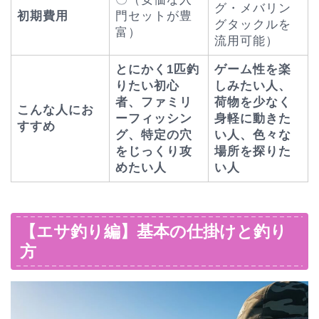
グ・メバリン
初期費用
門セットが豊
グタックルを
富）
流用可能）
とにかく1匹釣
ゲーム性を楽
りたい初心
しみたい人、
者、ファミリ
荷物を少なく
こんな人にお
ーフィッシン
身軽に動きた
すすめ
グ、特定の穴
い人、色々な
をじっくり攻
場所を探りた
めたい人
い人
【エサ釣り編】基本の仕掛けと釣り
方