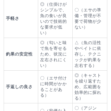
◎（仕掛けが
シンプルで、
〇（エサの準
魚の食いが良
備・管理が不
手軽さ
いので技術的
要で荷物が少
な要求が低
ない）
い）
◎（匂いと味
△（魚の活性
で魚を寄せる
やベイトに依
釣果の安定性
ため、状況に
存し、テクニ
左右されにく
ックが釣果を
い）
左右する）
◎（キャスト
〇（エサ付け
を繰り返すた
に時間がかか
手返しの良さ
め、広範囲を
ることがあ
効率的に探れ
る）
る）
〇（アジン
〇（安価な入