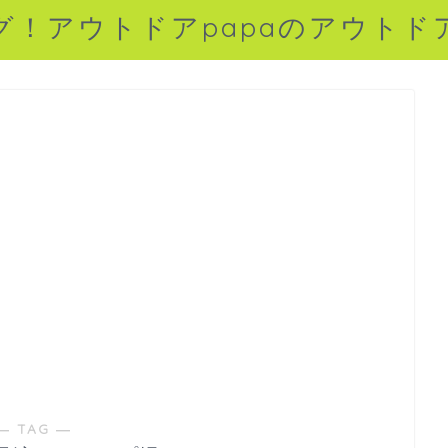
グ！アウトドアpapaのアウトド
― TAG ―