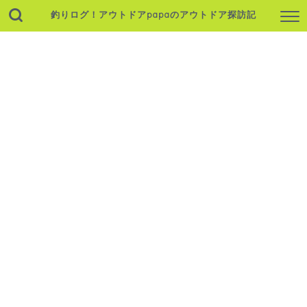
釣りログ！アウトドアpapaのアウトドア探訪記