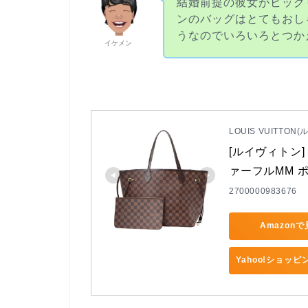
結婚前提の彼女がビック
ンのバッグはとてもおし
うなのでいろいろとつか
イケメン
LOUIS VUITTON
[ルイヴィトン] 
ァーフルMM 
2700000983676
Amazon
Yahoo!ショッ