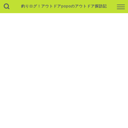
釣りログ！アウトドアpapaのアウトドア探訪記