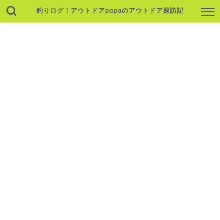
釣りログ！アウトドアpapaのアウトドア探訪記