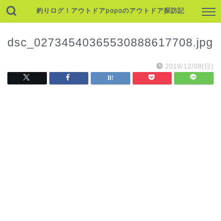
釣りログ！アウトドアpapaのアウトドア探訪記
dsc_02734540365530888617708.jpg
2019/12/08(日)