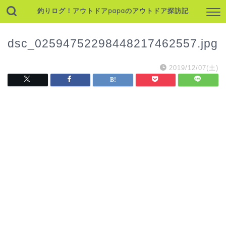
釣りログ！アウトドアpapaのアウトドア探訪記
dsc_02594752298448217462557.jpg
2019/12/07(土)