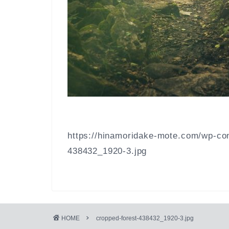
https://hinamoridake-mote.com/wp-con
438432_1920-3.jpg
HOME
cropped-forest-438432_1920-3.jpg