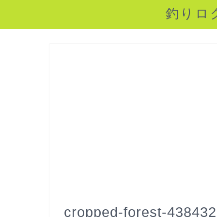
釣りロ
cropped-forest-438432