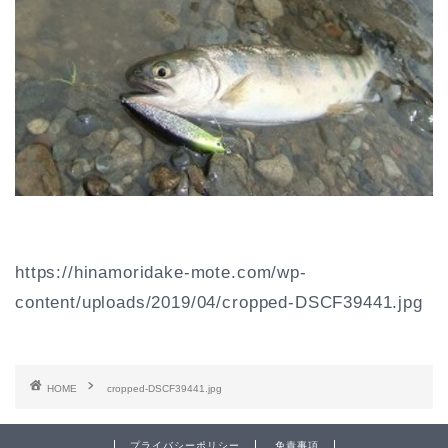
https://hinamoridake-mote.com/wp-
content/uploads/2019/04/cropped-DSCF39441.jpg
HOME
cropped-DSCF39441.jpg
プライバシーポリシー
免責事項