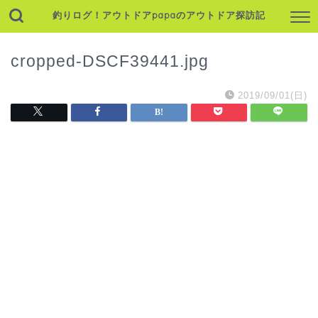
釣りログ！アウトドアpapaのアウトドア探訪記
cropped-DSCF39441.jpg
2019/09/01(日)