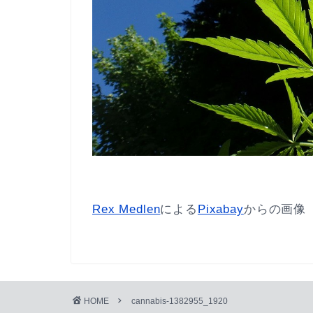
Rex Medlen
による
Pixabay
からの画像
HOME
cannabis-1382955_1920