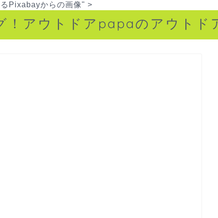
よる
Pixabay
からの画像" >
グ！アウトドアpapaのアウトド