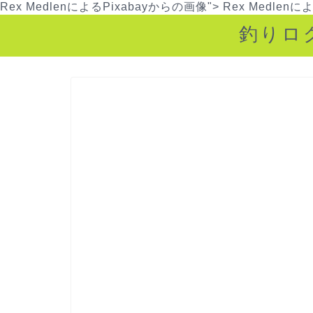
Rex Medlenによる
Pixabay
からの画像">
Rex Medlenに
釣りロ